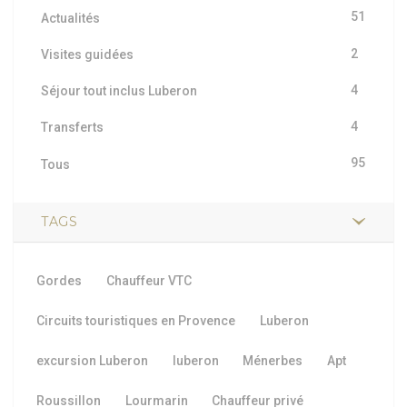
51
Actualités
2
Visites guidées
4
Séjour tout inclus Luberon
4
Transferts
95
Tous
TAGS
Gordes
Chauffeur VTC
Circuits touristiques en Provence
Luberon
excursion Luberon
luberon
Ménerbes
Apt
Roussillon
Lourmarin
Chauffeur privé