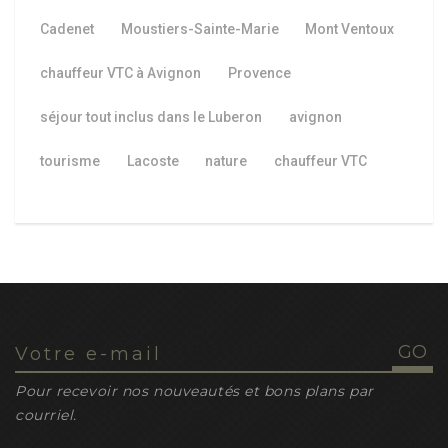
Cadenet
Moustiers-Sainte-Marie
Mont Ventoux
chauffeur VTC à Avignon
Provence
séjour tout inclus dans le Luberon
avignon
tourisme
Lacoste
nature
chauffeur VTC
Pour recevoir nos nouveautés et bons plans par
courriel.