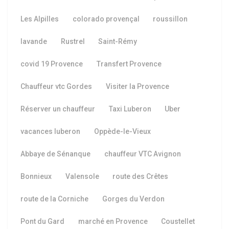
Les Alpilles
colorado provençal
roussillon
lavande
Rustrel
Saint-Rémy
covid 19 Provence
Transfert Provence
Chauffeur vtc Gordes
Visiter la Provence
Réserver un chauffeur
Taxi Luberon
Uber
vacances luberon
Oppède-le-Vieux
Abbaye de Sénanque
chauffeur VTC Avignon
Bonnieux
Valensole
route des Crêtes
route de la Corniche
Gorges du Verdon
Pont du Gard
marché en Provence
Coustellet