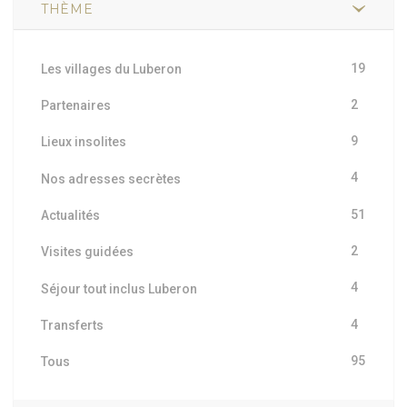
THÈME
19
Les villages du Luberon
2
Partenaires
9
Lieux insolites
4
Nos adresses secrètes
51
Actualités
2
Visites guidées
4
Séjour tout inclus Luberon
4
Transferts
95
Tous