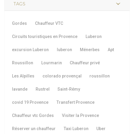
TAGS
Gordes
Chauffeur VTC
Circuits touristiques en Provence
Luberon
excursion Luberon
luberon
Ménerbes
Apt
Roussillon
Lourmarin
Chauffeur privé
Les Alpilles
colorado provençal
roussillon
lavande
Rustrel
Saint-Rémy
covid 19 Provence
Transfert Provence
Chauffeur vtc Gordes
Visiter la Provence
Réserver un chauffeur
Taxi Luberon
Uber