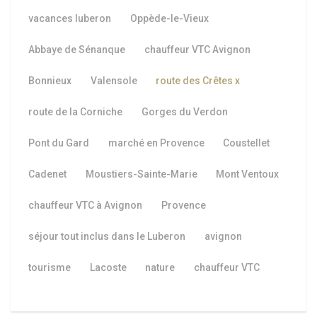
vacances luberon
Oppède-le-Vieux
Abbaye de Sénanque
chauffeur VTC Avignon
Bonnieux
Valensole
route des Crêtes
x
route de la Corniche
Gorges du Verdon
Pont du Gard
marché en Provence
Coustellet
Cadenet
Moustiers-Sainte-Marie
Mont Ventoux
chauffeur VTC à Avignon
Provence
séjour tout inclus dans le Luberon
avignon
tourisme
Lacoste
nature
chauffeur VTC