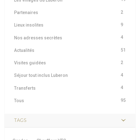
2
Partenaires
9
Lieux insolites
4
Nos adresses secrètes
51
Actualités
2
Visites guidées
4
Séjour tout inclus Luberon
4
Transferts
95
Tous
TAGS