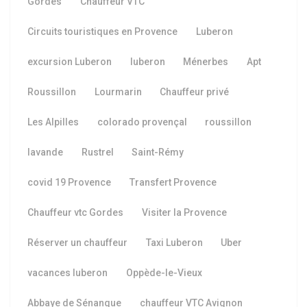
Gordes
Chauffeur VTC
Circuits touristiques en Provence
Luberon
excursion Luberon
luberon
Ménerbes
Apt
Roussillon
Lourmarin
Chauffeur privé
Les Alpilles
colorado provençal
roussillon
lavande
Rustrel
Saint-Rémy
covid 19 Provence
Transfert Provence
Chauffeur vtc Gordes
Visiter la Provence
Réserver un chauffeur
Taxi Luberon
Uber
vacances luberon
Oppède-le-Vieux
Abbaye de Sénanque
chauffeur VTC Avignon