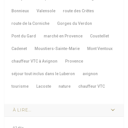
Bonnieux
Valensole
route des Crêtes
route de la Corniche
Gorges du Verdon
Pont du Gard
marché en Provence
Coustellet
Cadenet
Moustiers-Sainte-Marie
Mont Ventoux
chauffeur VTC à Avignon
Provence
séjour tout inclus dans le Luberon
avignon
tourisme
Lacoste
nature
chauffeur VTC
À LIRE...